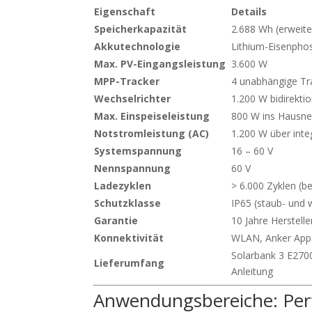
Eigenschaft
Details
Speicherkapazität
2.688 Wh (erweite
Akkutechnologie
Lithium-Eisenpho
Max. PV-Eingangsleistung
3.600 W
MPP-Tracker
4 unabhängige Tr
Wechselrichter
1.200 W bidirekti
Max. Einspeiseleistung
800 W ins Hausne
Notstromleistung (AC)
1.200 W über inte
Systemspannung
16 – 60 V
Nennspannung
60 V
Ladezyklen
> 6.000 Zyklen (
Schutzklasse
IP65 (staub- und 
Garantie
10 Jahre Herstelle
Konnektivität
WLAN, Anker App
Solarbank 3 E270
Lieferumfang
Anleitung
Anwendungsbereiche: Perfe