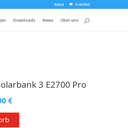
Kasse
0-Artikel
gen
Downloads
News
Über uns
Solarbank 3 E2700 Pro
rünglicher
Aktueller
00
€
Preis
ist:
9,00 €
999,00 €.
orb