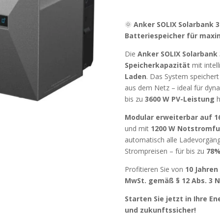
🌞
Anker SOLIX Solarbank 3
Batteriespeicher für maxim
Die
Anker SOLIX Solarbank 
Speicherkapazität
mit intel
Laden
. Das System speichert 
aus dem Netz – ideal für dyn
bis zu
3600 W PV-Leistung
h
Modular erweiterbar auf 
und mit
1200 W Notstromfu
automatisch alle Ladevorgäng
Strompreisen – für bis zu
78%
Profitieren Sie von
10 Jahren
MwSt. gemäß § 12 Abs. 3 N
Starten Sie jetzt in Ihre E
und zukunftssicher!