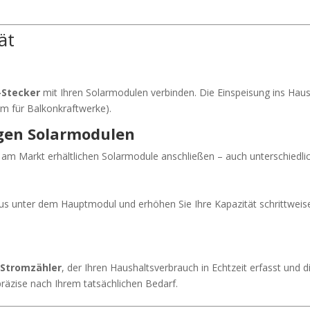
ät
Stecker
mit Ihren Solarmodulen verbinden. Die Einspeisung ins Haus
m für Balkonkraftwerke).
igen Solarmodulen
am Markt erhältlichen Solarmodule anschließen – auch unterschiedli
kus unter dem Hauptmodul und erhöhen Sie Ihre Kapazität schrittweis
r Stromzähler
, der Ihren Haushaltsverbrauch in Echtzeit erfasst und 
präzise nach Ihrem tatsächlichen Bedarf.