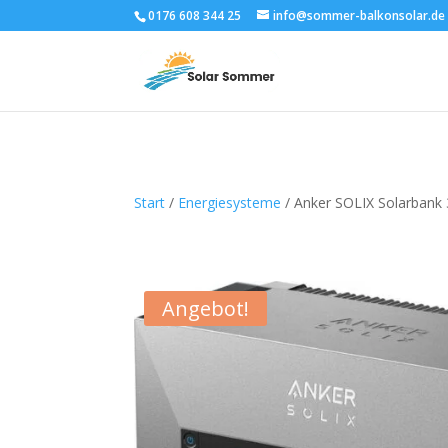
0176 608 344 25
info@sommer-balkonsolar.de
Start
/
Energiesysteme
/ Anker SOLIX Solarbank
Angebot!