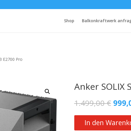
Shop
Balkonkraftwerk anfra
 3 E2700 Pro
Anker SOLIX 
Ursp
1.499,00
€
999,
Preis
war:
1.49
In den Warenk