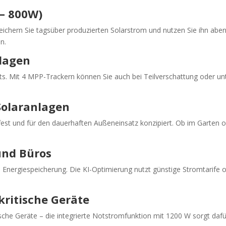
– 800W)
peichern Sie tagsüber produzierten Solarstrom und nutzen Sie ihn ab
n.
lagen
ts. Mit 4 MPP-Trackern können Sie auch bei Teilverschattung oder u
Solaranlagen
fest und für den dauerhaften Außeneinsatz konzipiert. Ob im Garten od
und Büros
te Energiespeicherung. Die KI-Optimierung nutzt günstige Stromtarife
ritische Geräte
che Geräte – die integrierte Notstromfunktion mit 1200 W sorgt dafür