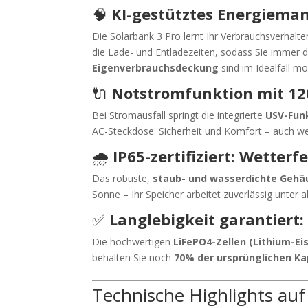
🧠
KI-gestütztes Energieman
Die Solarbank 3 Pro lernt Ihr Verbrauchsverhalt
die Lade- und Entladezeiten, sodass Sie immer 
Eigenverbrauchsdeckung
sind im Idealfall mö
🔌
Notstromfunktion mit 12
Bei Stromausfall springt die integrierte
USV-Fun
AC-Steckdose. Sicherheit und Komfort – auch we
🌧️
IP65-zertifiziert: Wetter
Das robuste,
staub- und wasserdichte Gehäu
Sonne – Ihr Speicher arbeitet zuverlässig unter 
✅
Langlebigkeit garantiert:
Die hochwertigen
LiFePO4-Zellen (Lithium-E
behalten Sie noch
70% der ursprünglichen Ka
Technische Highlights auf 