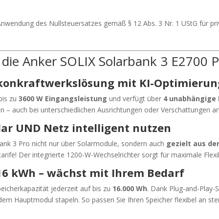
Anwendung des Nullsteuersatzes gemäß § 12 Abs. 3 Nr. 1 UStG für pri
t die Anker SOLIX Solarbank 3 E2700 P
konkraftwerkslösung mit KI-Optimierun
bis zu
3600 W Eingangsleistung
und verfügt über
4 unabhängige
en – auch bei unterschiedlichen Ausrichtungen oder Verschattungen ar
lar UND Netz intelligent nutzen
rbank 3 Pro nicht nur über Solarmodule, sondern auch
gezielt aus d
arife! Der integrierte 1200-W-Wechselrichter sorgt für maximale Flexi
16 kWh – wächst mit Ihrem Bedarf
peicherkapazität jederzeit auf bis zu
16.000 Wh
. Dank Plug-and-Play-S
em Hauptmodul stapeln. So passen Sie Ihren Speicher flexibel an st