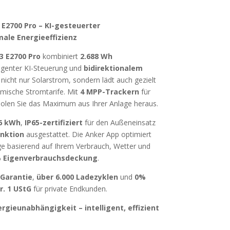
 E2700 Pro – KI-gesteuerter
ale Energieeffizienz
3 E2700 Pro
kombiniert
2.688 Wh
ligenter KI-Steuerung und
bidirektionalem
nicht nur Solarstrom, sondern lädt auch gezielt
amische Stromtarife. Mit
4 MPP-Trackern
für
olen Sie das Maximum aus Ihrer Anlage heraus.
16 kWh
,
IP65-zertifiziert
für den Außeneinsatz
nktion
ausgestattet. Die Anker App optimiert
e basierend auf Ihrem Verbrauch, Wetter und
 Eigenverbrauchsdeckung
.
 Garantie
,
über 6.000 Ladezyklen
und
0%
r. 1 UStG
für private Endkunden.
nergieunabhängigkeit – intelligent, effizient