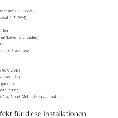
rbar auf 16.000 Wh)
sphat (LiFePO4)
acker
onal (Laden & Entladen)
tz
grierte Steckdose
bei 80% DoD)
wasserdicht)
rgarantie
-Steuerung
0 Pro, Smart Meter, Montagematerial,
kt für diese Installationen