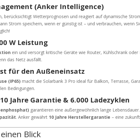
agement (Anker Intelligence)
en, berücksichtigt Wetterprognosen und reagiert auf dynamische Stro
dann Strom speichern, wenn er günstig ist – und verbrauchen, wenn S
glich!
00 W Leistung
ktion
ein und versorgt kritische Geräte wie Router, Kühlschrank oder 
nn das Netz ausfällt.
fest für den Außeneinsatz
se (IP65)
macht die Solarbank 3 Pro ideal für Balkon, Terrasse, Ga
allen Bedingungen.
 10 Jahre Garantie & 6.000 Ladezyklen
isenphosphat)
garantieren eine außergewöhnlich lange Lebensdauer
pazität
. Anker gewährt
10 Jahre Herstellergarantie
– eine zukunft
einen Blick