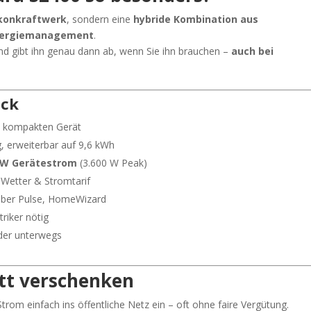
lkonkraftwerk
, sondern eine
hybride Kombination aus
-Energiemanagement
.
 und gibt ihn genau dann ab, wenn Sie ihn brauchen –
auch bei
ick
m kompakten Gerät
g, erweiterbar auf 9,6 kWh
 W Gerätestrom
(3.600 W Peak)
Wetter & Stromtarif
ibber Pulse, HomeWizard
triker nötig
oder unterwegs
att verschenken
rom einfach ins öffentliche Netz ein – oft ohne faire Vergütung.