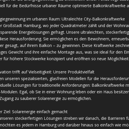
iell für die Bedürfnisse urbaner Räume optimierte Balkonkraftwerke a
giegewinnung im urbanen Raum: Ultraleichte City-Balkonkraftwerke
er Großstadt Hamburg, wo jeder Quadratmeter zählt und der Wohnraum
zsparende Energielösungen gefragt. Unsere ultraleichten, steckerferti
diese Herausforderung. Sie ermöglichen es den Bewohnern, erneuerbar
er gesagt, auf ihrem Balkon – zu gewinnen. Diese Kraftwerke zeichne
nges Gewicht und ihre einfache Montage aus, was sie ideal für den E
er für höhere Stockwerke konzipiert und eröffnen so neue Möglichkeit
ation trifft auf Vielseitigkeit: Unsere Produktvielfalt
n unseren spezialisierten, glasfreien Modellen für die Herausforderun
viduelle Lösungen für traditionelle Anforderungen: Balkonkraftwerke mi
-Modulen. Egal, ob Sie in einer Wohnung leben oder ein Haus besitze
Zugang zu sauberer Solarenergie zu ermöglichen.
r Ziel: Solarenergie einfach gemacht
unseren steckerfertigen Lösungen streben wir danach, die Barrieren fü
möchten es jedem in Hamburg und darüber hinaus so einfach wie mög