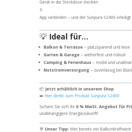
Gerät in die Steckdose stecken
App verbinden – und der Sunpura S2400 erledigt
💡
Ideal für…
Balkon & Terrasse
– platzsparend und leise
Garten & Garage
– wetterfest und robust
Camping & Ferienhaus
– mobil und unabhän
Notstromversorgung
– zuverlässig bei Bla
📦
Jetzt erhältlich in unserem Shop
➡️
Hier direkt zum Produkt Sunpura S2400
Sichern Sie sich Ihr
0 % MwSt. Angebot für Pr
unabhängigere Energiezukunft!
💬
Unser Tipp:
Wer bereits ein Balkonkraftwerk