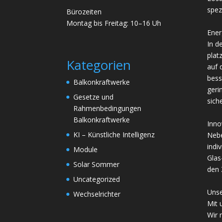
spez
Bürozeiten
Montag bis Freitag: 10–16 Uh
Ener
In d
plat
Kategorien
auf 
bess
Balkonkraftwerke
geri
Gesetze und
sich
Rahmenbedingungen
Balkonkraftwerke
Innov
KI – Künstliche Intelligenz
Nebe
indi
Module
Glas
Solar Sommer
den 
Uncategorized
Unse
Wechselrichter
Mit 
Wir 