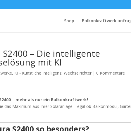
Shop
Balkonkraftwerk anfra
S2400 – Die intelligente
selösung mit KI
twerke
,
KI - Künstliche Intelligenz
,
Wechselrichter
|
0 Kommentare
S2400 – mehr als nur ein Balkonkraftwerk!
 Sie das Maximum aus Ihrer Solaranlage – egal ob Balkonmodul, Gart
ra S2400 so besonders?