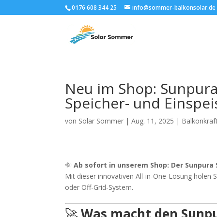
0176 608 344 25
info@sommer-balkonsolar.de
Neu im Shop: Sunpura 
Speicher- und Einspei
von
Solar Sommer
|
Aug. 11, 2025
|
Balkonkraf
🌞
Ab sofort in unserem Shop: Der Sunpura 
Mit dieser innovativen All-in-One-Lösung holen
oder Off-Grid-System.
🚀
Was macht den Sunpu