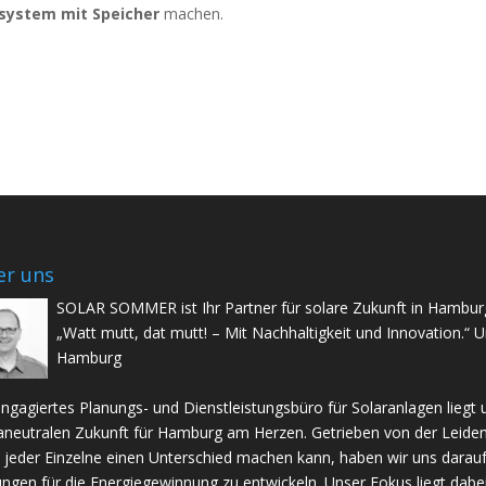
esystem mit Speicher
machen.
r uns
SOLAR SOMMER ist Ihr Partner für solare Zukunft in Hambur
„Watt mutt, dat mutt! – Mit Nachhaltigkeit und Innovation.“ U
Hamburg
engagiertes Planungs- und Dienstleistungsbüro für Solaranlagen liegt 
aneutralen Zukunft für Hamburg am Herzen. Getrieben von der Leide
 jeder Einzelne einen Unterschied machen kann, haben wir uns darauf 
ngen für die Energiegewinnung zu entwickeln. Unser Fokus liegt dab